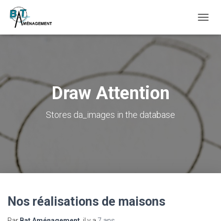
DÉPLI
LA
NAVIG
Draw Attention
Stores da_images in the database
Nos réalisations de maisons
Par
Bat Aménagement
, il y a
7 ans