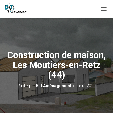
D
É
P
L
I
E
R
L
A
Construction de maison,
N
A
Les Moutiers-en-Retz
V
I
(44)
G
A
T
Publié par
Bat Aménagement
le
mars 2019
I
O
N