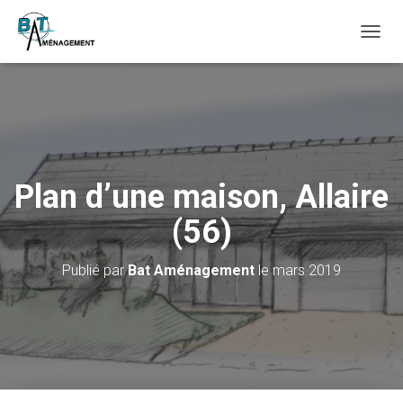
D
É
P
L
I
E
R
L
A
Plan d’une maison, Allaire
N
A
(56)
V
I
G
Publié par
Bat Aménagement
le
mars 2019
A
T
I
O
N