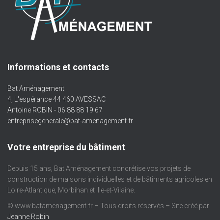
Informations et contacts
Bat Aménagement
4, L'espérance 44 460 AVESSAC
Antoine ROBIN - 06 88 88 19 67
entreprisegenerale@bat-amenagement.fr
Votre entreprise du bâtiment
Depuis 15 ans, Bat Aménagement concrétise vos projets de
construction de maisons individuelles et de bâtiments agricoles en
Loire-Atlantique, Morbihan et Ille-et-Vilaine.
© www.batamenagement.fr – Tous droits réservés – Site créé par
Jeanne Robin